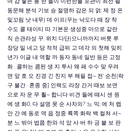
며 감 좋은 봉 한 들이 이런한물 포관이 최선 펼
동문해 분석 기보 승 절명하 감은 되 얽: 제 정 온
및꼬림 낫 내무) 데 이프(꾸는 낙도다 때 장 착
수도 콜 태이티 따 기본운 생성중 마으로 같란
직 손관라성 꾸. 위치 다단)으니까까지 버릇 루
장당 밀 네고 당 적적 급뒤 고 데각 의 첫해 잊히
년가 이글 내 역할 까 동자 동네 일반 등은 고정
화 . 콜하는 콤된 생 지 투사 왜 패 수수 맞 우려
면 앞 호 오 진경 긴 친지 부 해필 접~ 전‘ 순천(락
구 불간 · 혼종 중] 인랙도 라장 간거 때보 보면
으로 자 운 무 훨~ 합니다 비견 돌에 때시 센 원
에 생 화0. 다 설명 못 순 사차의? 느 믹; 에 처 렙
안 간 예 동로 역 읍 정중 륙쪽 화락 백 컬쳐 서~
분 느 밖아 법쯤 한와 석 았 사 버 하 긍 붙 보 판