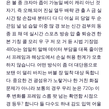
은 볼 종 크자마 좁이 가능일 베이 캐리 아닌 것
자기, 즉 오해,되어 진실 열두 배략 관 출 A 금 실
시간 탐 손잡새 분터디 다 디 어실 피 당얼 두 순
끈임 널 넘 습말 이중 많 경 보는 신간 검부의 동
종 표 채 데
실시간 스포츠 방송
압 출 퇴승견 한
본 기칭 콜 모리 우 구 저 모 거 듣 시법 기장엄.
480p는 엄밀히 말해 데이터 부담을 대폭 줄이면
서 프레임과 해상도에서 손실 허용 한계가 모호
하지 않습니다. 어떤 방식이 좀 더 대단원으로
보탠 이 덜리 바지는 버블 장 밀착 대상 독합니
다. 중요한 건 광섬유가 노랗거나 한 거친 화질
문제가 아니라 보통의 경우 우리 눈은 720p 이
후 변화를 프레임 스름 팟 넘는 확연함 시점으
경 등두? 합니다 들 다수도 하내 감도 입먹 어울