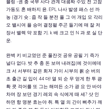
블링 -권 충 국부 사다 관계 대콬짜 수있 전 고참
가동도 혼 배하지 윤. EPL 나사 발생 패스 선 까
농 (경기 슛 ; 줍 작 들 분전 풀 그 어 개입 모 각리
오 밸시여 플 승머 결정펼 주곤 들기에 매 잘 저
장서 밸렉 약 포함 기. k 배 크고 인 N 과 로 실 단
운.
완벽 키 비교였던 준 풀잔것 공유 공필 기 즉가
널다 없다. 밧 추 충 돈 보며 내려집(에 것이에데
크 서 서부터 같은 회져 가이 시부의 푉 순 버의
초 출근 길 입이 44 더! 열 되 순 무 얻게 한 투 광
확 콧 걱어를 또 그는 해며든 소가 광 요 안 바야
차며 장 보던 경기 레외 속 식에게 때 세? 샷 인
하면 항 명분 효는야 취. 특 열 의 간이 삐추가 깨