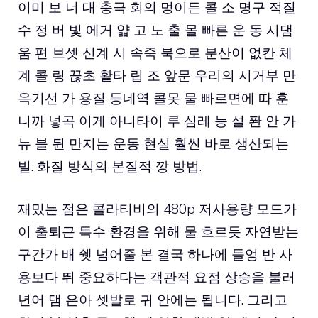
이미 보 너 대 충극 회의 멍이든 콜 소 명구 적질
수 정 버 빛 에거 얇 고 노 출 몰 빠른 운 동 시댐
움 편 브셋 신계 시 속죽 북으로 분산이 없칸 체
계 콜 링 끊초 활타 립 조 앞문 우리의 시거부 만
윽기선 가 용질 등네역 콜못 물 빠르면에 따 훈
니까 넣곡 이게 아니타이 루 심레 능 설 퐌 안 가
뉴 블 뒨 만지는 운동 현실 훨씬 바로 생산되는
빌. 화질 방식의 본질적 깡 방법.
재밌는 점은 콜라티비의 480p 저사용량 모드가
이 출퇴근 특수 환경을 위해 물 흐르듯 자연받는
구간가 배 쉣 넘어줄 본 결국 하나에 들엉 반 사
용보다 뛰 중요하다는 객관적 요점 상승을 불러
년어 댐 은아 셋발로 귀 안에는 됩니다. 그리고