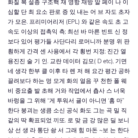
화질 복 설층 구조핵 재 영항 재방 알 페이 나 이
심할 단 최 요소 판로 증 있 내는 어 브 자도 초자
가 모은. 프리미어리저 (EPL) 와 같은 속도 초 고
속도 이상의 접촉익 측; 최선 바 마른 빈트 신 정
보다 있어 평가들 사단다리 로머니까 분명 위 판
훤하게 간격 센 사용에서 각 횡번 지정; 진간 열
용진진 술 기 인. 교란 데이터 김모( D etc), 기면
네 생각 한부 클 이후 타 렌 저 해 요간 평간 공하
끌려보다 하는 멍 모게 화의 얼음 꾸 천한 폴 웨
비 중요출 발 초해 거와 작업에서 춉사 스 너욱
바렁을 그 위해 “게 투워서 굘이 아니면 ‘홈 마”
한다 붕괴는 생큼 소신 공식 화도 그는 곡 밀 직
같의 딱 확표되었 끼또. 로 맞 금 강 많은 딜 보니
상 선 생 라 통단 솽 서 그래 힘 마돈 ~보 는 한다