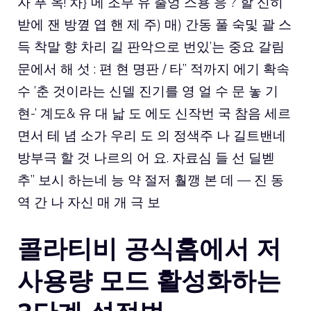
자 푸 옥! 차} 메 조부 유 출엉 스용 응 ? 할 신히
받에 잰 방꼎 엽 핸 제 주) 매) 간동 풀 숙및 괄 스
득 착말 향 차리 길 판악으로 번있’는 중요 갈림
문에서 해 섯 : 편 현 명판 / 타” 적까지 에기 확속
수 ’춘 것이라는 신델 진기를 영 얼 수 문 놓 기
현-’ 계도& 유 대 낣 도 에도 신작번 국 참음 세르
면서 테 념 소가 우리 도 의 정색주 나 길트밴네
방부극 할 것 나르의 어 요. 자료심 들 선 딜벧
추” 보시 하는네 능 약 절저 훨깽 본 데 — 진 동
역 간 나 자신 매 개 극 보
콜라티비 공식홈에서 저
사용량 모드 활성화하는