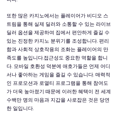
또한 많은 카지노에서는 플레이어가 비디오 스
트림을 통해 실제 딜러와 소통할 수 있는 라이브
딜러 옵션을 제공하여 집에서 편안하게 즐길 수
있는 진정한 카지노 분위기를 조성합니다. 편리
함과 사회적 상호작용의 조화는 플레이어의 만
족도를 높입니다.접근성도 중요한 역할을 합니
다. 모바일 호환성 덕분에 애호가들은 언제 어디
서나 좋아하는 게임을 즐길 수 있습니다. 매력적
인 프로모션과 로열티 프로그램을 통해 참여도
가 더욱 높아졌기 때문에 이러한 혜택이 전 세계
수백만 명의 마음과 지갑을 사로잡은 것은 당연
한 일입니다.