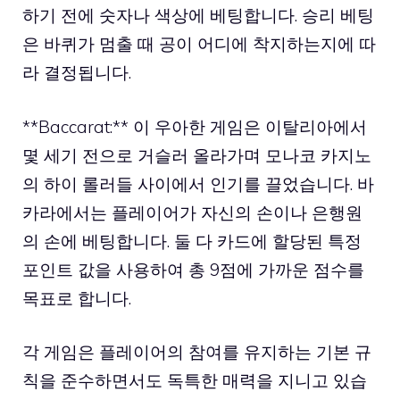
하기 전에 숫자나 색상에 베팅합니다. 승리 베팅
은 바퀴가 멈출 때 공이 어디에 착지하는지에 따
라 결정됩니다.
**Baccarat:** 이 우아한 게임은 이탈리아에서
몇 세기 전으로 거슬러 올라가며 모나코 카지노
의 하이 롤러들 사이에서 인기를 끌었습니다. 바
카라에서는 플레이어가 자신의 손이나 은행원
의 손에 베팅합니다. 둘 다 카드에 할당된 특정
포인트 값을 사용하여 총 9점에 가까운 점수를
목표로 합니다.
각 게임은 플레이어의 참여를 유지하는 기본 규
칙을 준수하면서도 독특한 매력을 지니고 있습