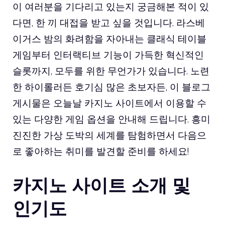
이 여러분을 기다리고 있는지 궁금해본 적이 있
다면, 한 끼 대접을 받고 싶을 것입니다. 라스베
이거스 밤의 화려함을 자아내는 클래식 테이블
게임부터 인터랙티브 기능이 가득한 혁신적인
슬롯까지, 모두를 위한 무언가가 있습니다. 노련
한 하이롤러든 호기심 많은 초보자든, 이 블로그
게시물은 오늘날 카지노 사이트에서 이용할 수
있는 다양한 게임 옵션을 안내해 드립니다. 흥미
진진한 가상 도박의 세계를 탐험하면서 다음으
로 좋아하는 취미를 발견할 준비를 하세요!
카지노 사이트 소개 및
인기도