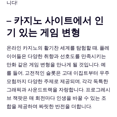
니다!
– 카지노 사이트에서 인
기 있는 게임 변형
온라인 카지노의 활기찬 세계를 탐험할 때, 플레
이어들은 다양한 취향과 선호도를 만족시키는
만화 같은 게임 변형을 만나게 될 것입니다. 예
를 들어, 고전적인 슬롯은 고대 이집트부터 우주
모험까지 다양한 주제로 제공되며, 각각 독특한
그래픽과 사운드트랙을 자랑합니다. 프로그레시
브 잭팟은 매 회전마다 인생을 바꿀 수 있는 조
합을 제공하며 짜릿한 반전을 더합니다.