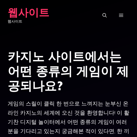
Skip
웹사이트
to
MENU
웹사이트
content
카지노 사이트에서는
어떤 종류의 게임이 제
공되나요?
게임의 스릴이 클릭 한 번으로 느껴지는 눈부신 온
라인 카지노의 세계에 오신 것을 환영합니다! 이 활
기찬 디지털 놀이터에서 어떤 종류의 게임이 여러
분을 기다리고 있는지 궁금해본 적이 있다면, 한 끼