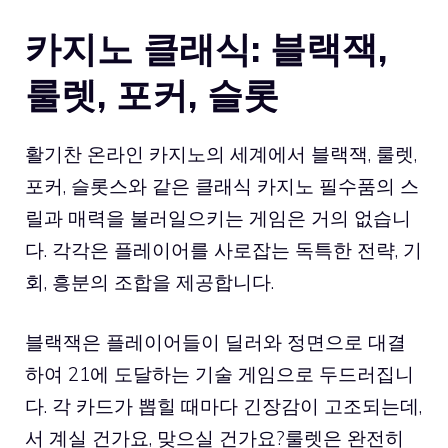
카지노 클래식: 블랙잭,
룰렛, 포커, 슬롯
활기찬 온라인 카지노의 세계에서 블랙잭, 룰렛,
포커, 슬롯스와 같은 클래식 카지노 필수품의 스
릴과 매력을 불러일으키는 게임은 거의 없습니
다. 각각은 플레이어를 사로잡는 독특한 전략, 기
회, 흥분의 조합을 제공합니다.
블랙잭은 플레이어들이 딜러와 정면으로 대결
하여 21에 도달하는 기술 게임으로 두드러집니
다. 각 카드가 뽑힐 때마다 긴장감이 고조되는데,
서 계실 건가요, 맞으실 건가요?룰렛은 완전히