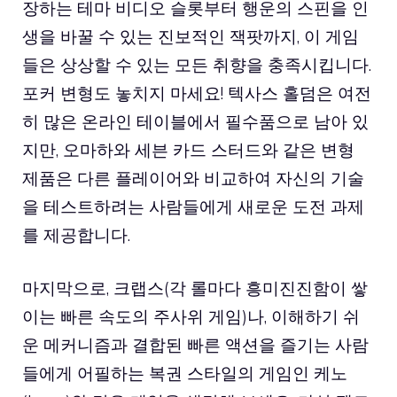
장하는 테마 비디오 슬롯부터 행운의 스핀을 인
생을 바꿀 수 있는 진보적인 잭팟까지, 이 게임
들은 상상할 수 있는 모든 취향을 충족시킵니다.
포커 변형도 놓치지 마세요! 텍사스 홀덤은 여전
히 많은 온라인 테이블에서 필수품으로 남아 있
지만, 오마하와 세븐 카드 스터드와 같은 변형
제품은 다른 플레이어와 비교하여 자신의 기술
을 테스트하려는 사람들에게 새로운 도전 과제
를 제공합니다.
마지막으로, 크랩스(각 롤마다 흥미진진함이 쌓
이는 빠른 속도의 주사위 게임)나, 이해하기 쉬
운 메커니즘과 결합된 빠른 액션을 즐기는 사람
들에게 어필하는 복권 스타일의 게임인 케노