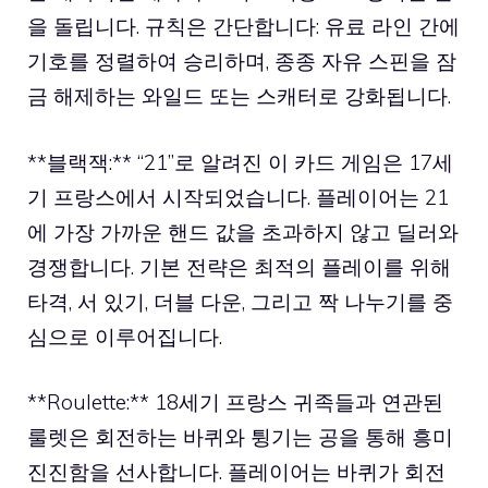
을 돌립니다. 규칙은 간단합니다: 유료 라인 간에
기호를 정렬하여 승리하며, 종종 자유 스핀을 잠
금 해제하는 와일드 또는 스캐터로 강화됩니다.
**블랙잭:** “21”로 알려진 이 카드 게임은 17세
기 프랑스에서 시작되었습니다. 플레이어는 21
에 가장 가까운 핸드 값을 초과하지 않고 딜러와
경쟁합니다. 기본 전략은 최적의 플레이를 위해
타격, 서 있기, 더블 다운, 그리고 짝 나누기를 중
심으로 이루어집니다.
**Roulette:** 18세기 프랑스 귀족들과 연관된
룰렛은 회전하는 바퀴와 튕기는 공을 통해 흥미
진진함을 선사합니다. 플레이어는 바퀴가 회전