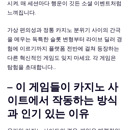
시켜, 매 세션마다 행운이 깃든 소셜 이벤트처럼
느껴집니다.
가상 편의성과 정통 카지노 분위기 사이의 간극
을 메우는 독특한 슬롯 변형부터 라이브 딜러 경
험에 이르기까지 플랫폼 전반에 걸쳐 등장하는
다른 혁신적인 게임도 잊지 마세요. 각 게임은
탐험을 초대합니다…
– 이 게임들이 카지노 사
이트에서 작동하는 방식
과 인기 있는 이유