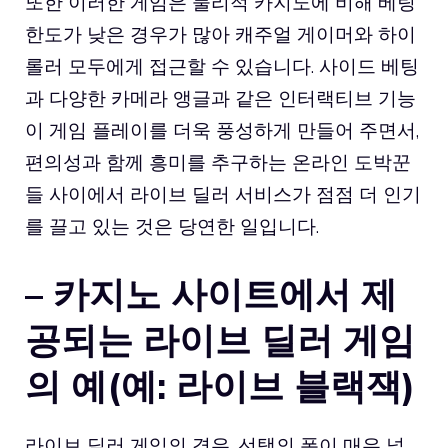
또한 이러한 게임은 물리적 카지노에 비해 베팅
한도가 낮은 경우가 많아 캐주얼 게이머와 하이
롤러 모두에게 접근할 수 있습니다. 사이드 베팅
과 다양한 카메라 앵글과 같은 인터랙티브 기능
이 게임 플레이를 더욱 풍성하게 만들어 주면서,
편의성과 함께 흥미를 추구하는 온라인 도박꾼
들 사이에서 라이브 딜러 서비스가 점점 더 인기
를 끌고 있는 것은 당연한 일입니다.
– 카지노 사이트에서 제
공되는 라이브 딜러 게임
의 예(예: 라이브 블랙잭)
라이브 딜러 게임의 경우, 선택의 폭이 매우 넓