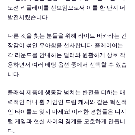
모션 리플레이를 선보임으로써 이를 한 단계 더
발전시켰습니다.
다른 것을 찾는 분들을 위해 라이브 바카라는 긴
장감이 섞인 우아함을 선사합니다. 플레이어는
각 라운드를 안내하는 딜러와 원활하게 상호 작
용하면서 여러 베팅 옵션 중에서 선택할 수 있습
니다.
클래식 제품에 생동감 넘치는 반전을 더하는 매
력적인 머니 휠 게임인 드림 캐처와 같은 혁신적
인 타이틀도 잊지 마세요! 이러한 경험들은 디지
털 게임과 현실 사이의 경계를 모호하게 만듭니
다…