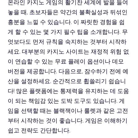
온라인 카지노 게임의 활기찬 세계에 발을 들여
놓을 때, 초보자들은 약간의 불확실성과 뒤섞인
흥분을 느낄 수 있습니다. 이 짜릿한 경험을 쉽
게 할 수 있는 몇 가지 필수 팁을 소개합니다. 무
엇보다도 먼저 규칙을 숙지하는 것부터 시작하
세요. 대부분의 카지노 사이트는 재정적 위험 없
이 연습할 수 있는 무료 플레이 옵션이나 데모
버전을 제공합니다. 다음으로, 잠수하기 전에 예
산을 설정하세요. 순간적으로 휩쓸리기 쉽습니
다! 많은 플랫폼에는 통제력을 유지하는 데 도움
이 되는 책임감 있는 도박 도구도 있습니다. 게
임을 선택할 때는 블랙잭이나 룰렛과 같은 고전
부터 시작하는 것이 좋습니다. 게임은 이해하기
쉽고 전략도 간단합니다.