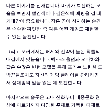
다른 이야기를 전개합니다. 바퀴가 회전하는 모
습을 보면서 빨간색이나 검은색에 베팅을 걸 때
기대감이 중요합니다. 작은 공이 착지하는 순간
은 순수한 짜릿함, 즉 다른 어떤 게임도 재현할
수 없는 돌진입니다.
그리고 포커에서는 허세와 전략이 높은 확률의
대결에서 맞붙습니다. 텍사스 홀덤과 오마하와
같은 수많은 변형 모델을 통해 포커는 노련한 도
박꾼들조차도 자신의 게임 플레이를 관리하면
서 상대방의 말을 읽는 데 도전합니다.
마지막으로 슬롯은 고대 신화부터 대중문화 현
상에 이르기까지 다양한 주제로 가득한 다채로