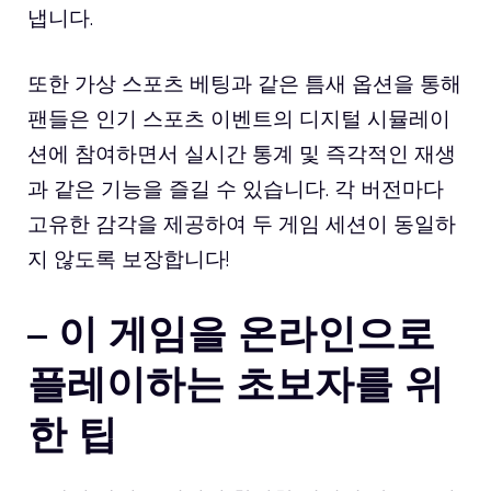
냅니다.
또한 가상 스포츠 베팅과 같은 틈새 옵션을 통해
팬들은 인기 스포츠 이벤트의 디지털 시뮬레이
션에 참여하면서 실시간 통계 및 즉각적인 재생
과 같은 기능을 즐길 수 있습니다. 각 버전마다
고유한 감각을 제공하여 두 게임 세션이 동일하
지 않도록 보장합니다!
– 이 게임을 온라인으로
플레이하는 초보자를 위
한 팁