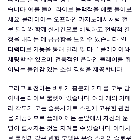
습니다. 예를 들어, 라이브 블랙잭을 예로 들어보
세요. 플레이어는 오프라인 카지노에서처럼 전
문 딜러와 함께 실시간으로 베팅하고 전략적 결
정을 내리는 데 급급함을 느낄 수 있습니다. 인
터랙티브 기능을 통해 딜러 및 다른 플레이어와
채팅할 수 있으며, 전통적인 온라인 플레이를 뛰
어넘는 몰입감 있는 소셜 경험을 제공합니다.
그리고 회전하는 바퀴가 흥분과 기대를 모두 담
아내는 라이브 룰렛이 있습니다. 여러 개의 카메
라 각도가 모든
슬롯사이트
스핀에 고유한 관점
을 제공하므로 플레이어는 눈앞에서 자신의 운
명이 펼쳐지는 것을 지켜볼 수 있습니다. 이머시
브 룰렛과 같은 변형 모델은 우승 스핀의 슬로우